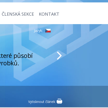
ČLENSKÁ SEKCE
KONTAKT
Jazyk:
které působí
ýrobků.
Vytisknout článek