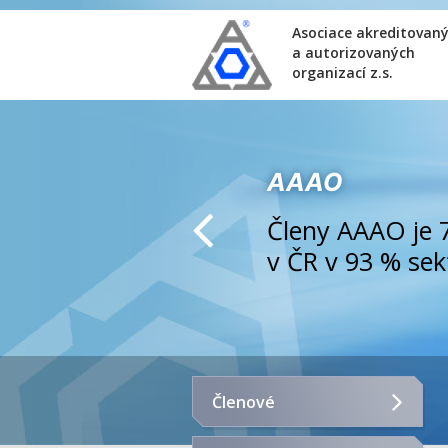
Asociace akreditovan
a autorizovaných
organizací z.s.
AAAO
Členy AAAO je 
v ČR v 93 % se
Členové