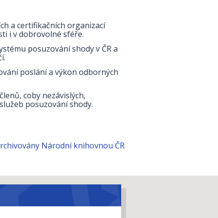
h a certifikačních organizací
i i v dobrovolné sféře.
 systému posuzování shody v ČR a
í.
vání poslání a výkon odborných
členů, coby nezávislých,
 služeb posuzování shody.