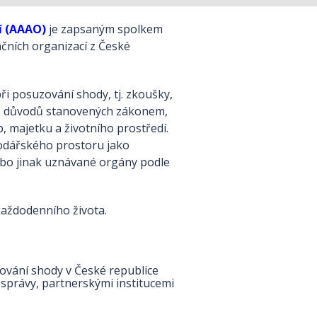
í (AAAO)
je zapsaným spolkem
ačních organizací z České
ři posuzování shody, tj. zkoušky,
ď z důvodů stanovených zákonem,
, majetku a životního prostředí.
podářského prostoru jako
bo jinak uznávané orgány podle
každodenního života.
vání shody v České republice
 správy, partnerskými institucemi