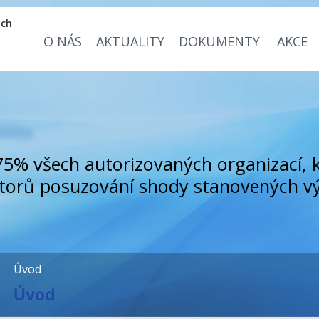
ých
O NÁS
AKTUALITY
DOKUMENTY
AKCE
75% všech autorizovaných organizací, 
ktorů posuzování shody stanovených v
Úvod
Úvod