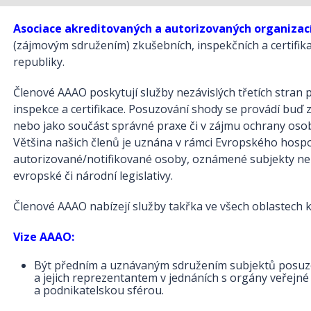
Asociace akreditovaných a autorizovaných organizac
(zájmovým sdružením) zkušebních, inspekčních a certifik
republiky.
Členové AAAO poskytují služby nezávislých třetích stran p
inspekce a certifikace. Posuzování shody se provádí bu
nebo jako součást správné praxe či v zájmu ochrany osob
Většina našich členů je uznána v rámci Evropského hos
autorizované/notifikované osoby, oznámené subjekty ne
evropské či národní legislativy.
Členové AAAO nabízejí služby takřka ve všech oblastech 
Vize AAAO:
Být předním a uznávaným sdružením subjektů posuzo
a jejich reprezentantem v jednáních s orgány veřejné
a podnikatelskou sférou.